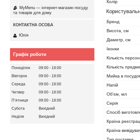
Колір
MyMenu — інтернет-магазин посуду
Користувальн
та товарів для дому
Бренд
Висота, см
Юлія
Діаметр, см
Іконки
Графік роботи
Кількість персон
Кількість предме
Понеділок
09:00
18:00
Мийка в посудо
Вівторок
09:00
18:00
Середа
09:00
18:00
Напій
Четвер
09:00
18:00
Об'єм, мл
Пʼятниця
09:00
18:00
Серія
Субота
Вихідний
Спосіб виготов
Неділя
Вихідний
Країна реєстрац
Країна-вивідува
Тип поставки