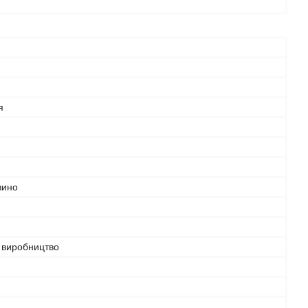
я
вино
виробництво