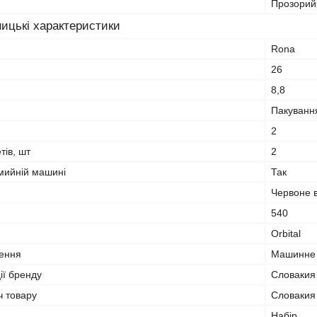
Прозорий
ицькі характеристики
Rona
26
8,8
Пакуванн
2
тів, шт
2
мийній машині
Так
Червоне 
540
Orbital
лення
Машинне 
ії бренду
Словакия
ч товару
Словакия
Набір