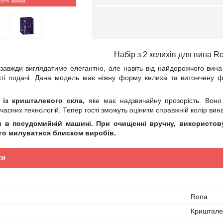
25%
Набір з 2 келихів для вина Ro
завжди виглядатиме елегантно, але навіть від найдорожчого вина
сті подачі. Дана модель має ніжну форму келиха та витончену фо
й
із кришталевого скла,
яке має надзвичайну прозорість. Воно
асних технологій. Тепер гості зможуть оцінити справжній колір вин
 в посудомийній машині. При очищенні вручну, використовуй
го милуватися блиском виробів.
ки
Rona
Криштале