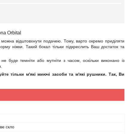
na Orbital
 можна відштовхнути подачею. Тому, варто окремо приділяти
рму ніжки. Такий бокал тільки підкреслить Ваш достаток та
 не буде темніти або мутніти з часом, оскільки виконано із
а.
те тільки м'які миючі засоби та м'які рушники. Так, Ви
ве скло