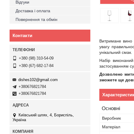
–
Відгуки
Доставка і оплата
Повернення та обмін
Контакти
Витримане вино 
увагу правильно
унікальний смак.
+380 (98) 310-54-09
Набір виконани
+380 (67) 682-17-84
застосуванням суч
Дозволено мити
dishes102@gmail.com
зможете ще дов
+380676821784
+380676821784
Характеристи
Основні
Київський шлях, 4, Бориспіль,
Виробник
Україна
Матеріал