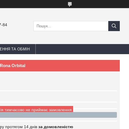
7-84
ЕННЯ ТА ОБМІН
Rona Orbital
ія тимчасово не приймає замовлення
ру протягом 14 днів
за домовленістю