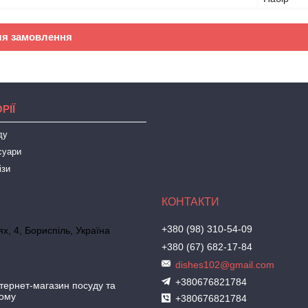
ля замовлення
РІЇ
ду
суари
ізи
+380 (98) 310-54-09
х, 4, Бориспіль, Україна
+380 (67) 682-17-84
dishes102@gmail.com
+380676821784
ернет-магазин посуду та
дому
+380676821784