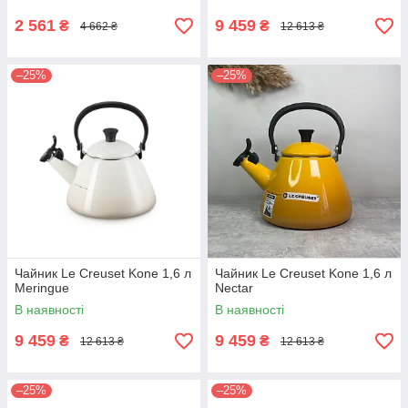
2 561
9 459
₴
₴
4 662 ₴
12 613 ₴
–25%
–25%
Чайник Le Creuset Kone 1,6 л
Чайник Le Creuset Kone 1,6 л
Meringue
Nectar
В наявності
В наявності
9 459
9 459
₴
₴
12 613 ₴
12 613 ₴
–25%
–25%