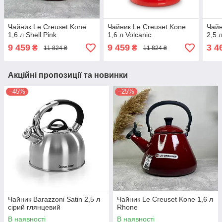
Чайник Le Creuset Kone
Чайник Le Creuset Kone
Чайн
1,6 л Shell Pink
1,6 л Volcanic
2,5 
9 459
9 459
3 4
₴
₴
11 824 ₴
11 824 ₴
Акційні пропозиції та новинки
–45%
–25%
Чайник Barazzoni Satin 2,5 л
Чайник Le Creuset Kone 1,6 л
сірий глянцевий
Rhone
В наявності
В наявності