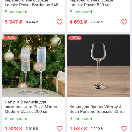
червоного вина Stölzle
червоного вина Stölzle
Lausitz Power Bordeaux 648
Lausitz Power 520 мл
мл
В наявності
В наявності
5 347
4 691
₴
₴
8 434 ₴
7 192 ₴
–34%
–30%
Набір із 2 келихів для
шампанського Pozzi Milano
Келих для бренді Villeroy &
Modern Classic 200 мл
Boch Purismo Specials 80 мл
В наявності
В наявності
1 328
1 537
₴
₴
2 019 ₴
2 210 ₴