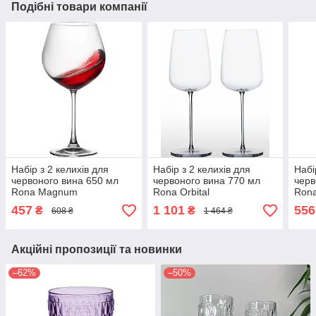
Подібні товари компанії
Набір з 2 келихів для
Набір з 2 келихів для
Набі
червоного вина 650 мл
червоного вина 770 мл
черв
Rona Magnum
Rona Orbital
Ron
457
1 101
556
₴
₴
608 ₴
1 464 ₴
Акційні пропозиції та новинки
–62%
–50%