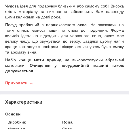
Чудова ідея для подарунку близьким або самому собі! Висока
якість матеріалу та виконання забезпечить Вам насолоду
цими келихами на довгі роки.
Посуд зроблений з першокласного
скла
. Не зважаючи на
тонкі стінки, ємності міцні та стійкі до подряпин. Форма
келихів ідеально підходить для червоного вина, адже має
велику чашу, що звужується до верху. Завдяки цьому напій
краще контактує з повітрям і відкривається увесь букет смаку
та аромату вина.
Набір
краще мити вручну
, не використовуючи абразивні
матеріали.
Очищення у посудомийній машині також
допускається.
Приховати
Характеристики
Основні
Виробник
Rona
Матеріал
Скло