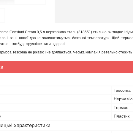
coma Constant Cream 0,5 л нержавіюча сталь (318551) стильно виглядає і відмін
пло і ваші напої довше залишатимуться бажаної температури. Щоб термос 
чкою - так буде зручніше пити в дорозі.
рмоса Tescoma не ржавіє і не дряпається. Чеська компанія ретельно стежить з
ки
Tescoma
Нержавію
Термос
и
Пластик
ицькі характеристики