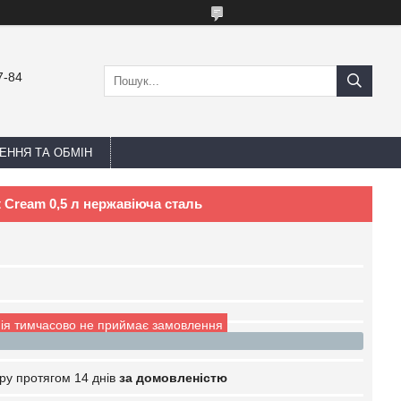
7-84
ЕННЯ ТА ОБМІН
 Cream 0,5 л нержавіюча сталь
ія тимчасово не приймає замовлення
ру протягом 14 днів
за домовленістю