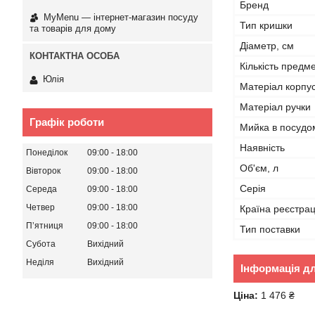
Бренд
MyMenu — інтернет-магазин посуду
Тип кришки
та товарів для дому
Діаметр, см
Кількість предме
Юлія
Матеріал корпу
Матеріал ручки
Графік роботи
Мийка в посудо
Наявність
Понеділок
09:00
18:00
Об'єм, л
Вівторок
09:00
18:00
Серія
Середа
09:00
18:00
Четвер
09:00
18:00
Країна реєстрац
Пʼятниця
09:00
18:00
Тип поставки
Субота
Вихідний
Неділя
Вихідний
Інформація д
Ціна:
1 476 ₴