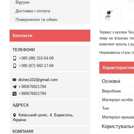
Відгуки
Доставка і оплата
Повернення та обмін
Термос з кухлем Tes
Контакти
чому не втрачає те
комплект кухоль з ру
Нержавіюча сталь те
+380 (98) 310-54-09
+380 (67) 682-17-84
Характеристи
dishes102@gmail.com
Основні
+380676821784
Виробник
+380676821784
Матеріал колби
Тип
Київський шлях, 4, Бориспіль,
Матеріал кришк
Україна
Користувальн