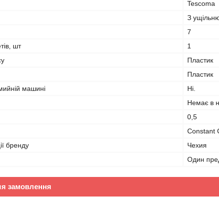
Tescoma
З ущільн
7
тів, шт
1
су
Пластик
Пластик
мийній машині
Ні.
Немає в н
0,5
Constant
ії бренду
Чехия
Один пре
ля замовлення