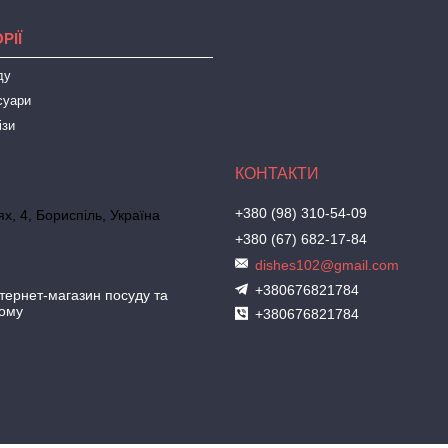
РІЇ
ду
суари
ізи
+380 (98) 310-54-09
х, 4, Бориспіль, Україна
+380 (67) 682-17-84
dishes102@gmail.com
+380676821784
ернет-магазин посуду та
дому
+380676821784