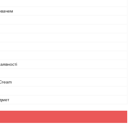
ювачем
аявності
 Cream
дмет