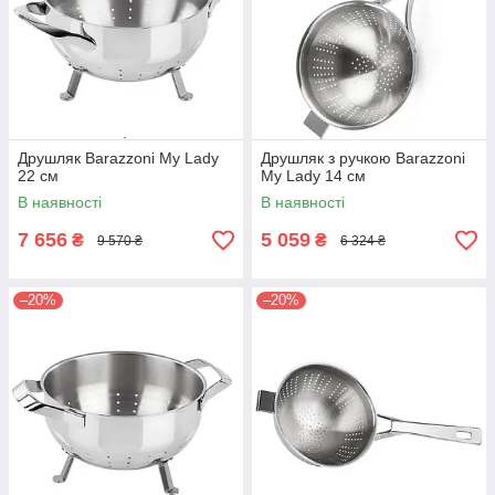
Друшляк Barazzoni My Lady
Друшляк з ручкою Barazzoni
22 см
My Lady 14 см
В наявності
В наявності
7 656
5 059
₴
₴
9 570 ₴
6 324 ₴
–20%
–20%