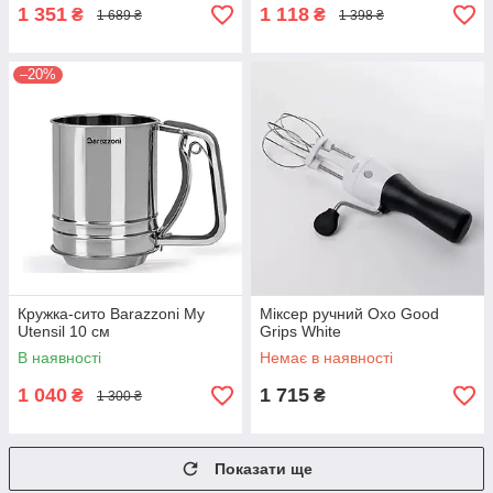
1 351
1 118
₴
₴
1 689 ₴
1 398 ₴
–20%
Кружка-сито Barazzoni My
Міксер ручний Oxo Good
Utensil 10 см
Grips White
В наявності
Немає в наявності
1 040
1 715
₴
₴
1 300 ₴
Показати ще