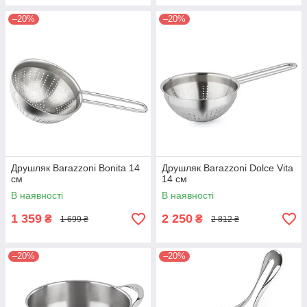
–20%
–20%
Друшляк Barazzoni Bonita 14
Друшляк Barazzoni Dolce Vita
см
14 см
В наявності
В наявності
1 359
2 250
₴
₴
1 699 ₴
2 812 ₴
–20%
–20%