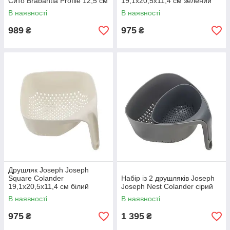
Сито Brabantia Profile 12,5 см
19,1x20,5x11,4 см зелений
В наявності
В наявності
989
975
₴
₴
Друшляк Joseph Joseph
Square Colander
Набір із 2 друшляків Joseph
19,1x20,5x11,4 см білий
Joseph Nest Colander сірий
В наявності
В наявності
975
1 395
₴
₴