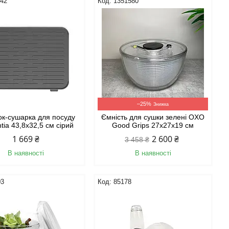
442
1351580
–25%
к-сушарка для посуду
Ємність для сушки зелені OXO
tia 43,8х32,5 см сірий
Good Grips 27х27х19 см
1 669 ₴
2 600 ₴
3 458 ₴
В наявності
В наявності
03
85178