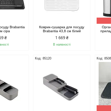
осуду Brabantia
Коврик-сушарка для посуду
Орган
см сіра
Brabantia 43,8 см білий
прилад
69 ₴
1 669 ₴
вності
В наявності
85120
850