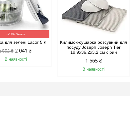
–20%
а для зелені Lacor 5 л
Килимок-сушарка розсувний для
посуду Joseph Joseph Tier
2 041 ₴
2 552 ₴
19,9х36,2х3,2 см сірий
В наявності
1 665 ₴
В наявності