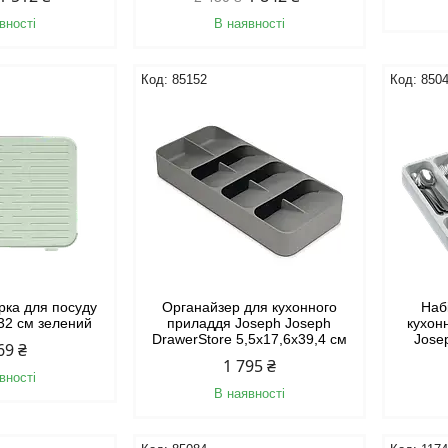
вності
В наявності
85152
850
рка для посуду
Органайзер для кухонного
Наб
х32 см зелений
приладдя Joseph Joseph
кухон
DrawerStore 5,5х17,6x39,4 см
Jose
69 ₴
1 795 ₴
вності
В наявності