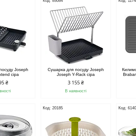
85084
117
посуду Joseph
Сушарка для посуду Joseph
Килимо
xtend сіра
Joseph Y-Rack сіра
Braban
95 ₴
3 155 ₴
вності
В наявності
20185
614