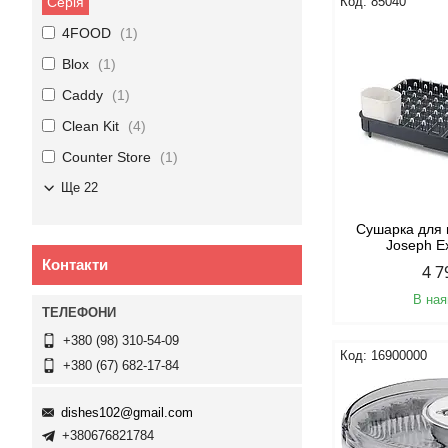
Серія
85040
4FOOD
1
Blox
1
Caddy
1
Clean Kit
4
Counter Store
1
Ще 22
Сушарка для 
Joseph E
Контакти
4 7
В ная
+380 (98) 310-54-09
16900000
+380 (67) 682-17-84
dishes102@gmail.com
+380676821784