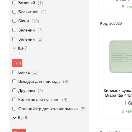
Бежевий
1
В ная
Блакитний
1
Білий
10
203329
Зелений
7
Зелений
2
Ще 7
Тип
Банка
1
Вкладка для приладів
9
Друшляк
4
Килимок-суша
Brabantia 44
Килимок для сушіння
9
1 6
Органайзер для холодильника
5
В ная
Ще 8