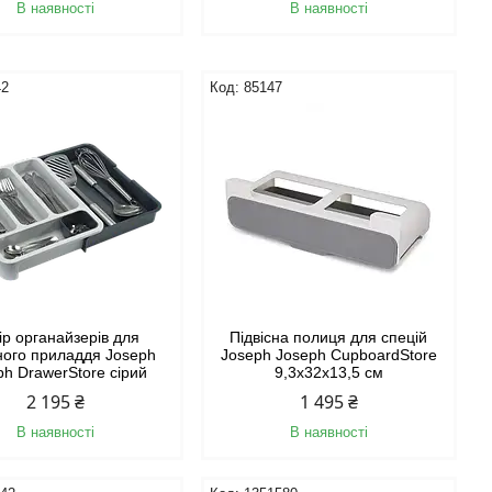
В наявності
В наявності
42
85147
ір органайзерів для
Підвісна полиця для спецій
ного приладдя Joseph
Joseph Joseph CupboardStore
ph DrawerStore сірий
9,3x32x13,5 см
2 195 ₴
1 495 ₴
В наявності
В наявності