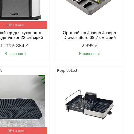
–25%
айзер для кухонного
Органайзер Joseph Joseph
дя Vinzer 22 см сірий
Drawer Store 39,7 см сірий
884 ₴
2 395 ₴
1 176 ₴
В наявності
В наявності
89
85153
–25%