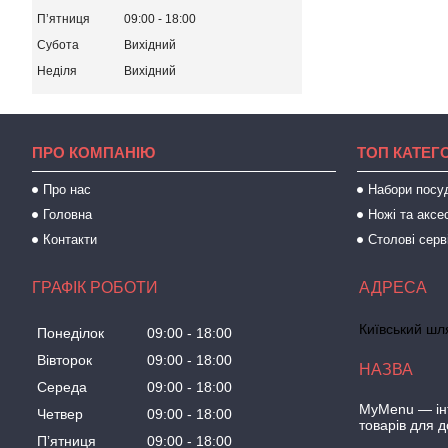
Пʼятниця
09:00
18:00
Субота
Вихідний
Неділя
Вихідний
ПРО КОМПАНІЮ
ТОП КАТЕГО
Про нас
Набори посу
Головна
Ножі та аксе
Контакти
Столові серв
ГРАФІК РОБОТИ
Київський шля
Понеділок
09:00
18:00
Вівторок
09:00
18:00
Середа
09:00
18:00
MyMenu — інт
Четвер
09:00
18:00
товарів для 
Пʼятниця
09:00
18:00