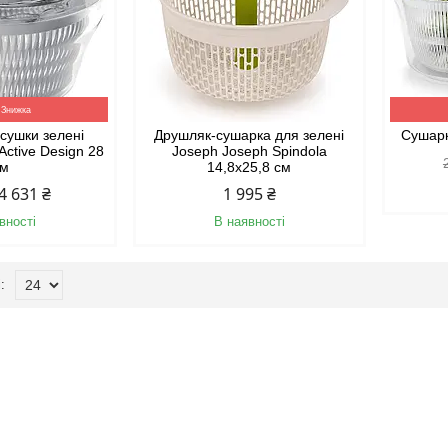
 сушки зелені
Друшляк-сушарка для зелені
Сушарк
 Active Design 28
Joseph Joseph Spindola
см
14,8х25,8 см
4 631 ₴
1 995 ₴
вності
В наявності