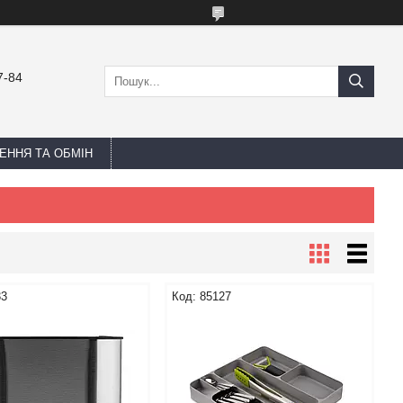
7-84
ЕННЯ ТА ОБМІН
33
85127