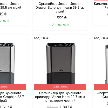
Joseph Joseph
Органайзер Joseph Joseph
Килимок
 39,5 см сірий
Drawer Store для ножів 39,5 см
Fl
сірий
45 ₴
1 555 ₴
вності
В наявності
50341
503
–25%
для кухонного
Органайзер для кухонного
Оберто
r Graphite 22,7
приладдя Vinzer Nero 22,7 см з
Gra
сірий
іонізатором чорний
1 512 ₴
1 842 ₴
2 450 ₴