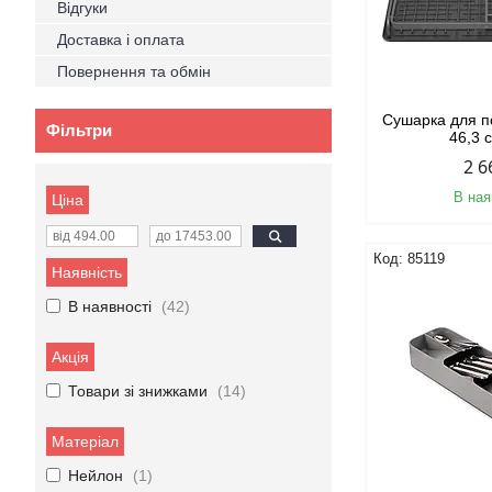
Відгуки
Доставка і оплата
Повернення та обмін
Сушарка для п
Фільтри
46,3 
2 6
В ная
Ціна
85119
Наявність
В наявності
42
Акція
Товари зі знижками
14
Матеріал
Нейлон
1