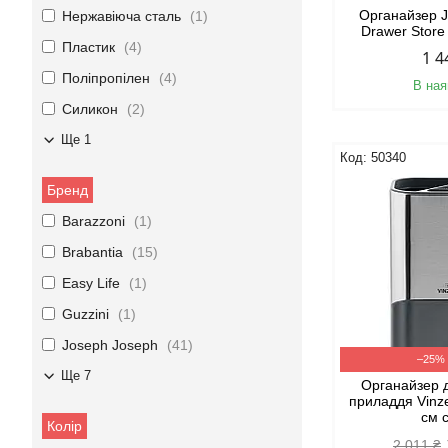
Органайзер 
Нержавіюча сталь
1
Drawer Store
Пластик
4
1 4
Поліпропілен
4
В ная
Силикон
2
Ще 1
50340
Бренд
Barazzoni
1
Brabantia
15
Easy Life
1
Guzzini
1
Joseph Joseph
41
–25%
Ще 7
Органайзер 
приладдя Vinze
см 
Колір
2 011 ₴