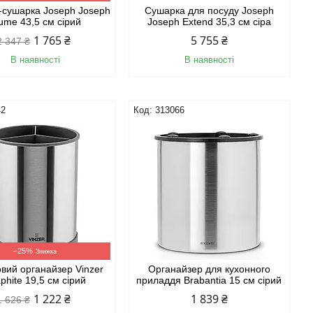
-сушарка Joseph Joseph
Сушарка для посуду Joseph
ume 43,5 см сірий
Joseph Extend 35,3 см сіра
1 765 ₴
5 755 ₴
2 347 ₴
В наявності
В наявності
42
313066
–25%
вий органайзер Vinzer
Органайзер для кухонного
phite 19,5 см сірий
приладдя Brabantia 15 см сірий
1 222 ₴
1 839 ₴
1 626 ₴