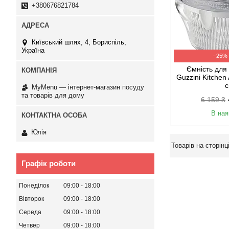
+380676821784
Київський шлях, 4, Бориспіль,
Україна
–25%
Ємність для
Guzzini Kitchen
MyMenu — інтернет-магазин посуду
та товарів для дому
6 159 ₴
В ная
Юлія
Графік роботи
Понеділок
09:00
18:00
Вівторок
09:00
18:00
Середа
09:00
18:00
Четвер
09:00
18:00