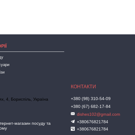
РІЇ
ду
суари
ізи
+380 (98) 310-54-09
х, 4, Бориспіль, Україна
+380 (67) 682-17-84
dishes102@gmail.com
+380676821784
ернет-магазин посуду та
дому
+380676821784