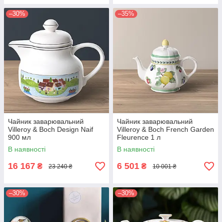
–30%
–35%
Чайник заварювальний
Чайник заварювальний
Villeroy & Boch Design Naif
Villeroy & Boch French Garden
900 мл
Fleurence 1 л
В наявності
В наявності
16 167
6 501
₴
₴
23 240 ₴
10 001 ₴
–30%
–30%