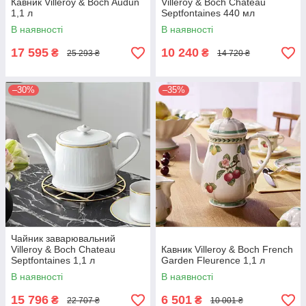
Кавник Villeroy & Boch Audun
Villeroy & Boch Chateau
1,1 л
Septfontaines 440 мл
В наявності
В наявності
17 595
10 240
₴
₴
25 293 ₴
14 720 ₴
–30%
–35%
Чайник заварювальний
Villeroy & Boch Chateau
Кавник Villeroy & Boch French
Septfontaines 1,1 л
Garden Fleurence 1,1 л
В наявності
В наявності
15 796
6 501
₴
₴
22 707 ₴
10 001 ₴