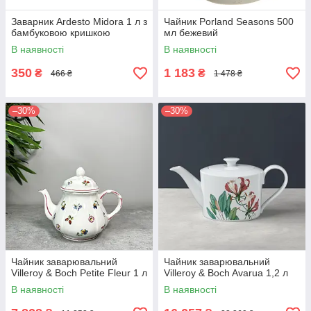
Заварник Ardesto Midora 1 л з
Чайник Porland Seasons 500
бамбуковою кришкою
мл бежевий
В наявності
В наявності
350
1 183
₴
₴
466 ₴
1 478 ₴
–30%
–30%
Чайник заварювальний
Чайник заварювальний
Villeroy & Boch Petite Fleur 1 л
Villeroy & Boch Avarua 1,2 л
В наявності
В наявності