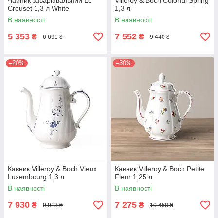
Чайник заварювальний Le
Villeroy & Boch Colorful Spring
Creuset 1,3 л White
1,3 л
В наявності
В наявності
5 353
7 552
₴
₴
6 691 ₴
9 440 ₴
–20%
–30%
Кавник Villeroy & Boch Vieux
Кавник Villeroy & Boch Petite
Luxembourg 1,3 л
Fleur 1,25 л
В наявності
В наявності
7 930
7 275
₴
₴
9 913 ₴
10 458 ₴