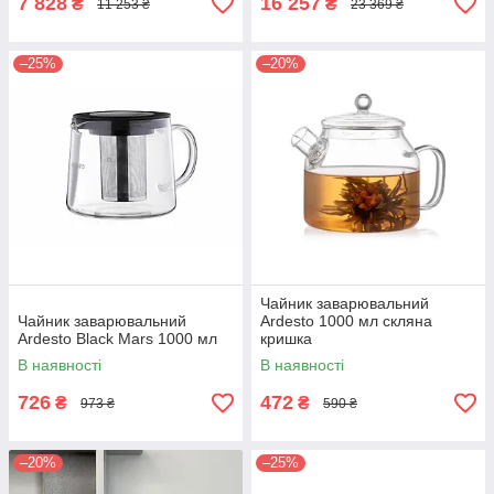
7 828
16 257
₴
₴
11 253 ₴
23 369 ₴
–25%
–20%
Чайник заварювальний
Чайник заварювальний
Ardestо 1000 мл скляна
Ardesto Black Mars 1000 мл
кришка
В наявності
В наявності
726
472
₴
₴
973 ₴
590 ₴
–20%
–25%