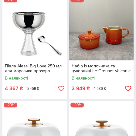
Піала Alessi Big Love 250 мл
Набір із молочника та
для морозива прозора
цукорниці Le Creuset Volcanic
В наявності
В наявності
4 367
3 949
₴
₴
5 459 ₴
4 936 ₴
–20%
–20%