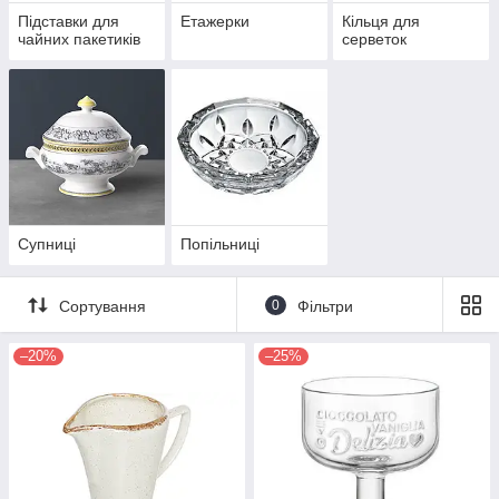
Підставки для
Етажерки
Кільця для
чайних пакетиків
серветок
Супниці
Попільниці
Сортування
0
Фільтри
–20%
–25%