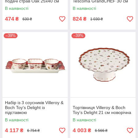
подачі страв Oak 25х40 см
Tescoma GrandCHEF 30 см
В наявності
В наявності
474
824
₴
₴
630 ₴
1 030 ₴
–39%
–39%
Набір із 3 соусників Villeroy &
Boch Toy's Delight із
Тортівниця Villeroy & Boch
підставкою
Toy's Delight 21 см новорічна
В наявності
В наявності
4 117
4 003
₴
₴
6 754 ₴
6 566 ₴