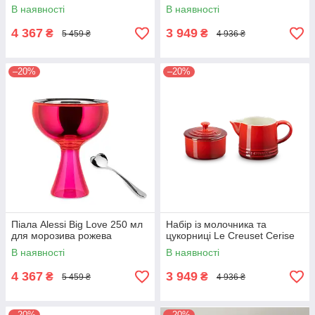
В наявності
В наявності
4 367
3 949
₴
₴
5 459 ₴
4 936 ₴
–20%
–20%
Піала Alessi Big Love 250 мл
Набір із молочника та
для морозива рожева
цукорниці Le Creuset Cerise
В наявності
В наявності
4 367
3 949
₴
₴
5 459 ₴
4 936 ₴
–20%
–20%