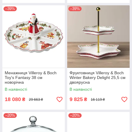
–39%
–39%
Менажниця Villeroy & Boch
Фруктовниця Villeroy & Boch
Toy's Fantasy 38 см
Winter Bakery Delight 25,5 см
новорічна
двоярусна
В наявності
В наявності
18 080
9 825
₴
₴
29 663 ₴
16 119 ₴
–20%
–20%