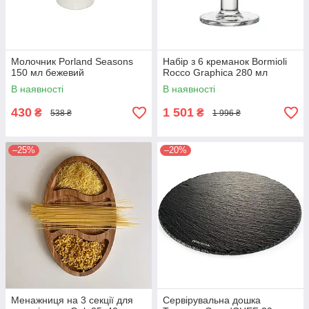
Молочник Porland Seasons
Набір з 6 креманок Bormioli
150 мл бежевий
Rocco Graphica 280 мл
В наявності
В наявності
430
1 501
₴
₴
538 ₴
1 996 ₴
–25%
–20%
Менажниця на 3 секції для
Сервірувальна дошка