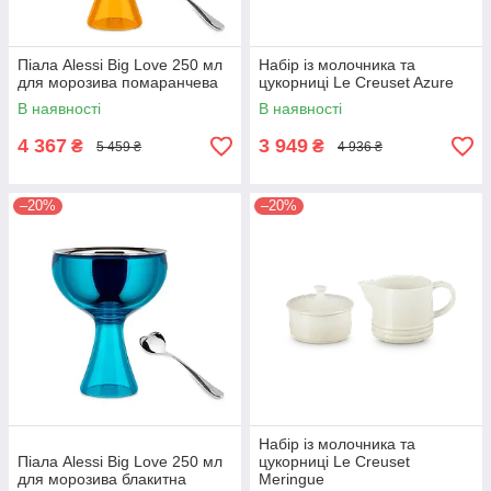
Піала Alessi Big Love 250 мл
Набір із молочника та
для морозива помаранчева
цукорниці Le Creuset Azure
В наявності
В наявності
4 367
3 949
₴
₴
5 459 ₴
4 936 ₴
–20%
–20%
Набір із молочника та
Піала Alessi Big Love 250 мл
цукорниці Le Creuset
для морозива блакитна
Meringue