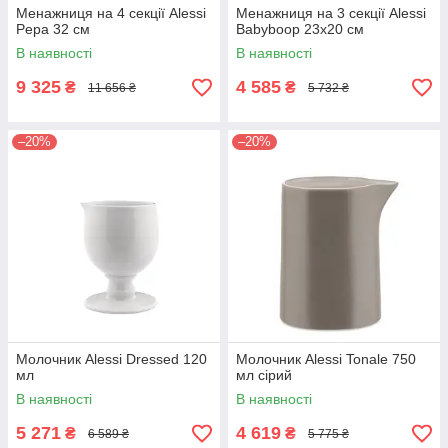
Менажниця на 4 секції Alessi
Менажниця на 3 секції Alessi
Pepa 32 см
Babyboop 23х20 см
В наявності
В наявності
9 325
4 585
₴
₴
11 656 ₴
5 732 ₴
–20%
–20%
Молочник Alessi Dressed 120
Молочник Alessi Tonale 750
мл
мл сірий
В наявності
В наявності
5 271
4 619
₴
₴
6 589 ₴
5 775 ₴